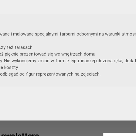
lewane i malowane specjalnymi farbami odpornymi na warunki atmosf
zy też tarasach.
ą też pięknie prezentować się we wnętrzach domu
y. Nie wykonujemy zmian w formie typu: inaczej ułożona ręka, doda
e koszty.
odbiegać od figur reprezentowanych na zdjęciach.