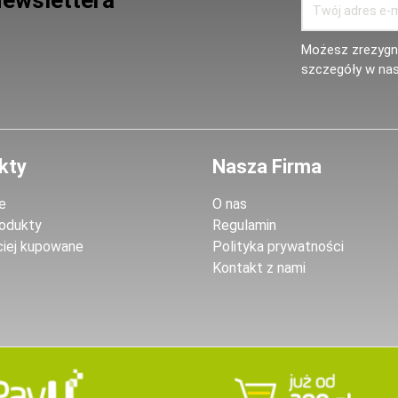
Newslettera
Możesz zrezygno
szczegóły w nas
kty
Nasza Firma
e
O nas
odukty
Regulamin
ciej kupowane
Polityka prywatności
Kontakt z nami