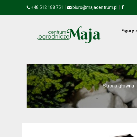
|
|
+48 512 188 751
biuro@majacentrum.pl
Figury 
Strona główna