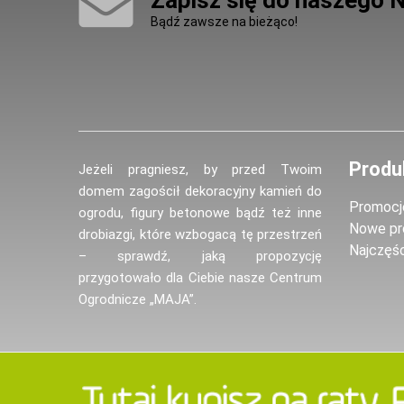
Zapisz się do naszego 
Bądź zawsze na bieżąco!
Produ
Jeżeli pragniesz, by przed Twoim
domem zagościł dekoracyjny kamień do
Promocj
ogrodu, figury betonowe bądź też inne
Nowe pr
drobiazgi, które wzbogacą tę przestrzeń
Najczęś
– sprawdź, jaką propozycję
przygotowało dla Ciebie nasze Centrum
Ogrodnicze „MAJA”.