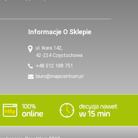
Informacje O Sklepie
ul. Ikara 142,
42-224 Częstochowa
+48 512 188 751
biuro@majacentrum.pl