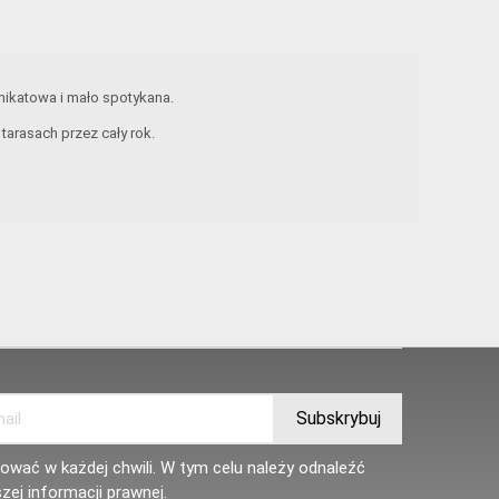
unikatowa i mało spotykana.
arasach przez cały rok.
wać w każdej chwili. W tym celu należy odnaleźć
zej informacji prawnej.