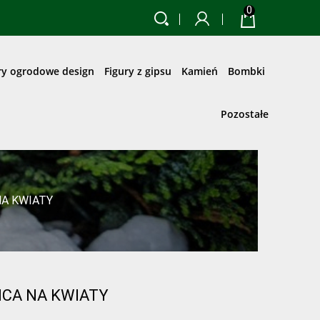
0
ry ogrodowe design
Figury z gipsu
Kamień
Bombki
Pozostałe
NA KWIATY
ICA NA KWIATY