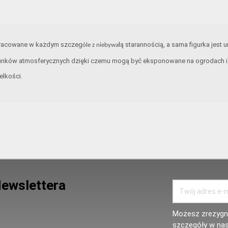
opracowane w każdym szczeg
łą starannością, a sama figurka jest 
óle z niebywa
unków atmosferycznych dzięki czemu mogą być eksponowane na ogrodach i t
elkości.
Newslettera
Możesz zrezygno
szczegóły w nas