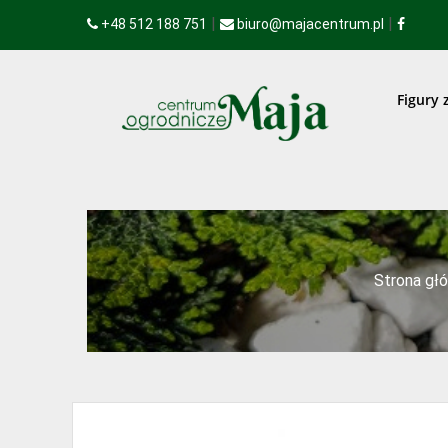
|
|
+48 512 188 751
biuro@majacentrum.pl
Figury 
Strona gł