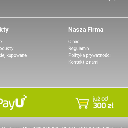
kty
Nasza Firma
e
O nas
odukty
Regulamin
ciej kupowane
Polityka prywatności
Kontakt z nami