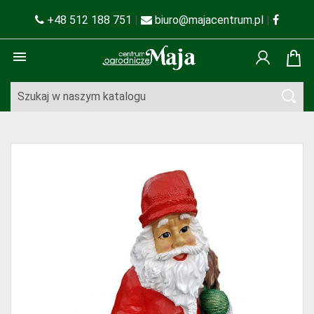
+48 512 188 751
|
biuro@majacentrum.pl
|
