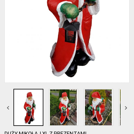


DUŻY MIKOŁAJ XL Z PREZENTAMI