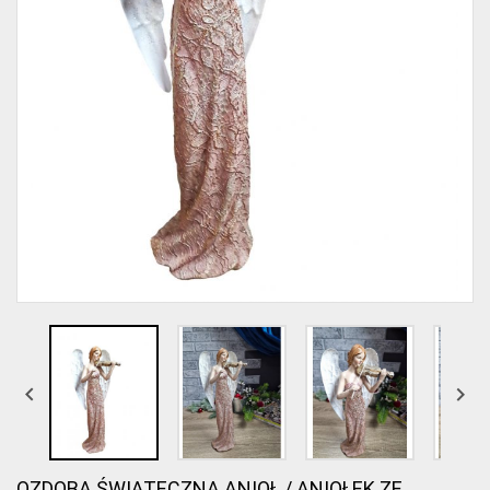


OZDOBA ŚWIĄTECZNA ANIOŁ / ANIOŁEK ZE