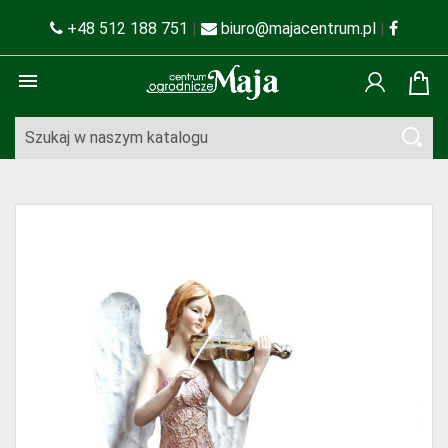
+48 512 188 751
|
biuro@majacentrum.pl
|
