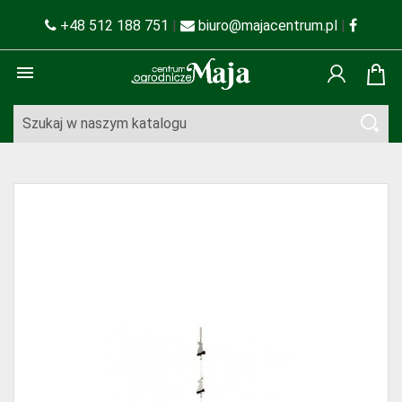
+48 512 188 751
|
biuro@majacentrum.pl
|
