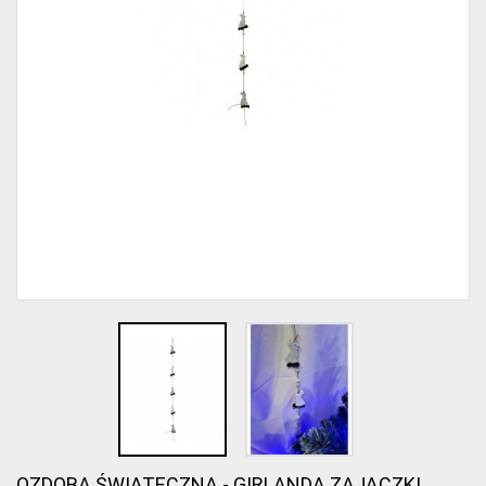
OZDOBA ŚWIĄTECZNA - GIRLANDA ZAJĄCZKI