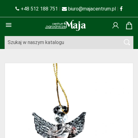
+48 512 188 751
|
biuro@majacentrum.pl
|
