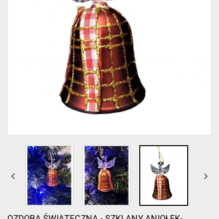


OZDOBA ŚWIĄTECZNA - SZKLANY ANIOŁEK-