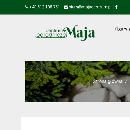
|
|
+48 512 188 751
biuro@majacentrum.pl
Figury 
Strona główna