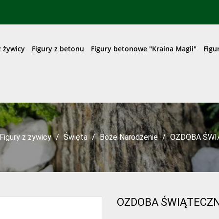
z żywicy
Figury z betonu
Figury betonowe "Kraina Magii"
Figu
Figury z żywicy
Święta
Boże Narodzenie
OZDOBA ŚWI
OZDOBA ŚWIĄTECZN