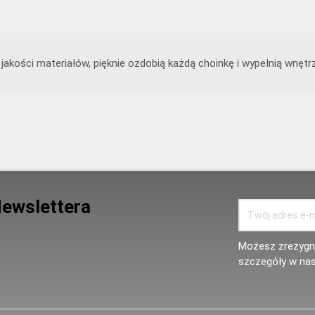
akości materiałów, pięknie ozdobią każdą choinkę i wypełnią wnęt
Newslettera
Możesz zrezygno
szczegóły w nas