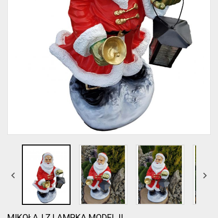


MIKOŁAJ Z LAMPKĄ MODEL II