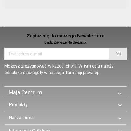
Zapisz się do naszego Newslettera
Bądź Zawsze Na Bieżąco!
Możesz zrezygnować w każdej chwili. W tym celu należy
odnaleźć szczegóły w naszej informacji prawnej.
Maja Centrum

Produkty

Nasza Firma

Informacje O Sklepie