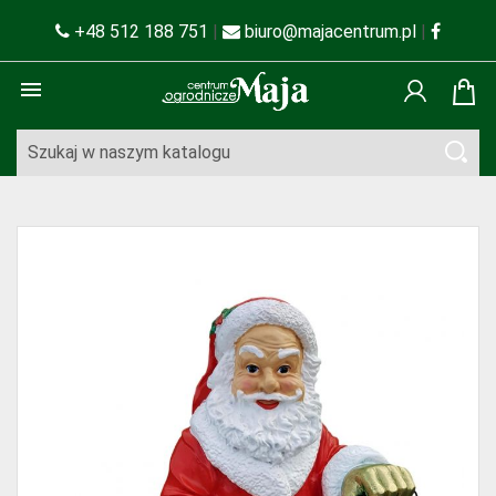
+48 512 188 751
|
biuro@majacentrum.pl
|
