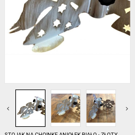


STOJAK NA CHOINKĘ ANIOŁEK BIAŁO - ZŁOTY