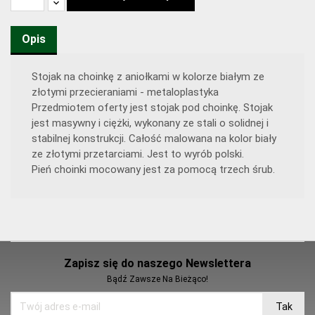
Opis
Stojak na choinkę z aniołkami w kolorze białym ze
złotymi przecieraniami - metaloplastyka
Przedmiotem oferty jest stojak pod choinkę. Stojak
jest masywny i ciężki, wykonany ze stali o solidnej i
stabilnej konstrukcji. Całość malowana na kolor biały
ze złotymi przetarciami. Jest to wyrób polski.
Pień choinki mocowany jest za pomocą trzech śrub.
Zapisz się do naszego Newslettera
Bądź Zawsze Na Bieżąco!