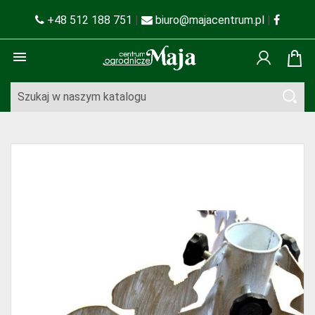
+48 512 188 751
|
biuro@majacentrum.pl
|
