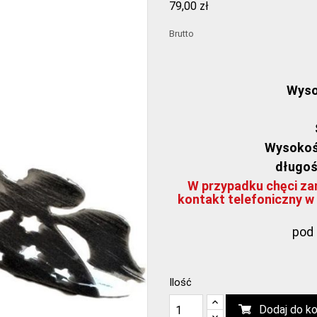
79,00 zł
Brutto
Wyso
Wysokoś
długoś
W przypadku chęci zam
kontakt telefoniczny w 
pod 
Ilość
Dodaj do k