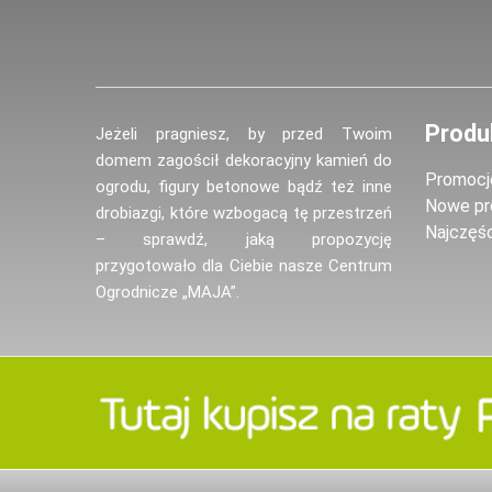
Produ
Jeżeli pragniesz, by przed Twoim
domem zagościł dekoracyjny kamień do
Promocj
ogrodu, figury betonowe bądź też inne
Nowe pr
drobiazgi, które wzbogacą tę przestrzeń
Najczęś
– sprawdź, jaką propozycję
przygotowało dla Ciebie nasze Centrum
Ogrodnicze „MAJA”.