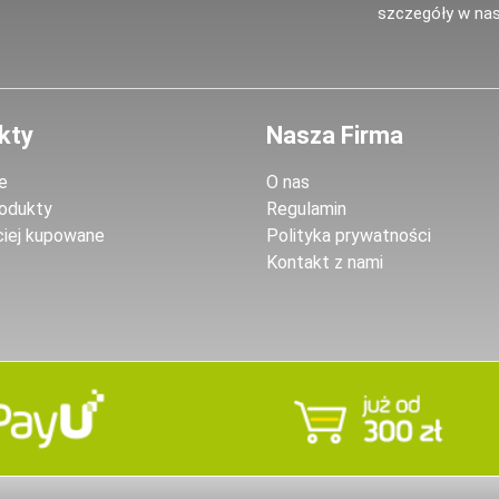
szczegóły w nas
kty
Nasza Firma
e
O nas
odukty
Regulamin
ciej kupowane
Polityka prywatności
Kontakt z nami