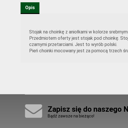
Opis
Stojak na choinkę z aniołkami w kolorze srebrny
Przedmiotem oferty jest stojak pod choinkę. Stoja
czarnymi przetarciami. Jest to wyrób polski.
Pień choinki mocowany jest za pomocą trzech śr
Zapisz się do naszego 
Bądź zawsze na bieżąco!