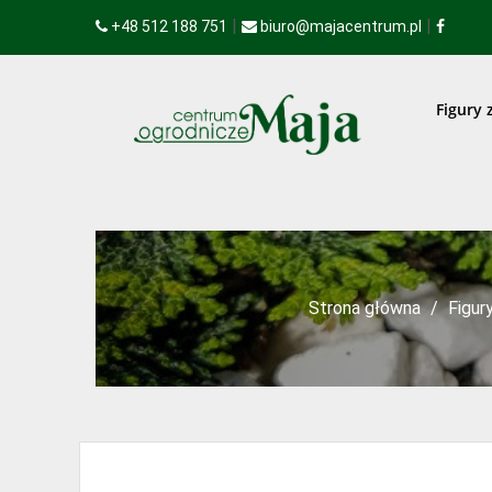
|
|
+48 512 188 751
biuro@majacentrum.pl
Figury 
Strona główna
Figur