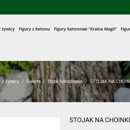
z żywicy
Figury z betonu
Figury betonowe "Kraina Magii"
Figu
y z żywicy
Święta
Boże Narodzenie
STOJAK NA CHOINK
STOJAK NA CHOINKĘ 