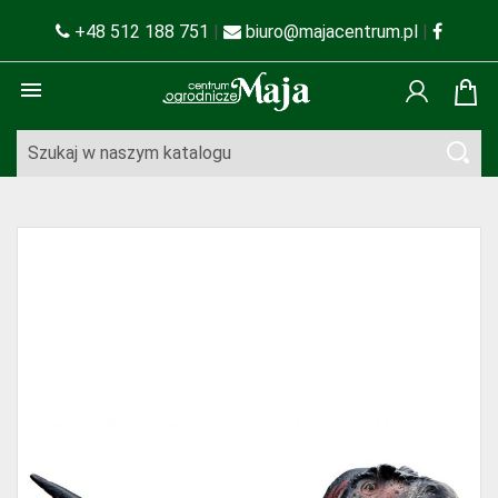
+48 512 188 751
|
biuro@majacentrum.pl
|
