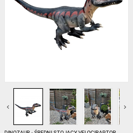


DINOZAUR - ŚREDNI STOJĄCY VELOCIRAPTOR