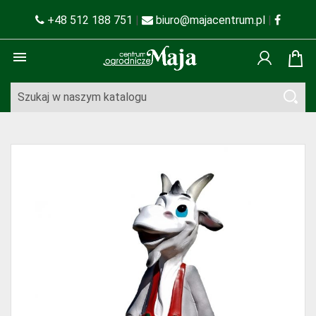
+48 512 188 751
|
biuro@majacentrum.pl
|
