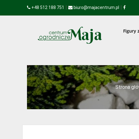
|
|
+48 512 188 751
biuro@majacentrum.pl
Figury 
Strona gł