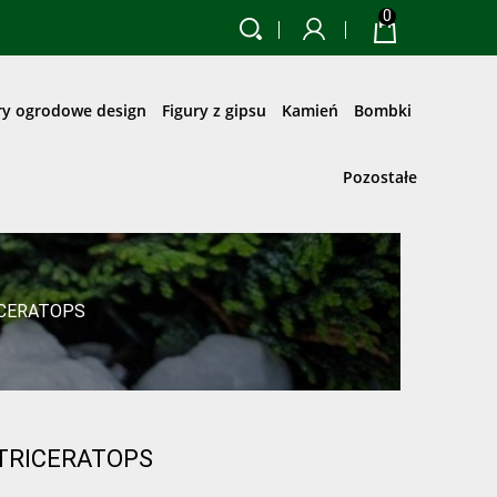
0
ry ogrodowe design
Figury z gipsu
Kamień
Bombki
Pozostałe
ICERATOPS
 TRICERATOPS