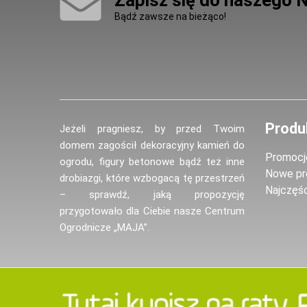
Zapisz się do naszego 
Bądź zawsze na bieżąco!
Produ
Jeżeli pragniesz, by przed Twoim
domem zagościł dekoracyjny kamień do
Promocj
ogrodu, figury betonowe bądź też inne
Nowe pr
drobiazgi, które wzbogacą tę przestrzeń
Najczęś
– sprawdź, jaką propozycję
przygotowało dla Ciebie nasze Centrum
Ogrodnicze „MAJA”.