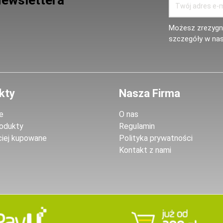
Newslettera
Możesz zrezygno
szczegóły w nas
kty
Nasza Firma
e
O nas
odukty
Regulamin
ciej kupowane
Polityka prywatności
Kontakt z nami