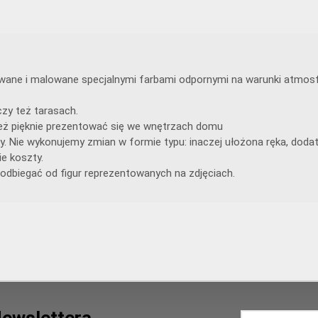
lewane i malowane specjalnymi farbami odpornymi na warunki atmosf
zy też tarasach.
ą też pięknie prezentować się we wnętrzach domu
y. Nie wykonujemy zmian w formie typu: inaczej ułożona ręka, doda
e koszty.
odbiegać od figur reprezentowanych na zdjęciach.