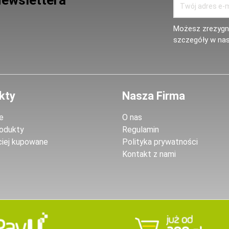
Newslettera
Możesz zrezygno
szczegóły w nas
kty
Nasza Firma
e
O nas
odukty
Regulamin
ciej kupowane
Polityka prywatności
Kontakt z nami