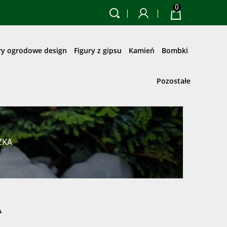
0
ry ogrodowe design
Figury z gipsu
Kamień
Bombki
Pozostałe
ŻKA
A