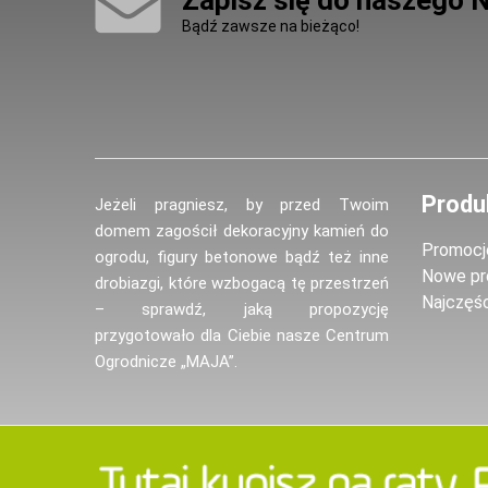
Zapisz się do naszego 
Bądź zawsze na bieżąco!
Produ
Jeżeli pragniesz, by przed Twoim
domem zagościł dekoracyjny kamień do
Promocj
ogrodu, figury betonowe bądź też inne
Nowe pr
drobiazgi, które wzbogacą tę przestrzeń
Najczęś
– sprawdź, jaką propozycję
przygotowało dla Ciebie nasze Centrum
Ogrodnicze „MAJA”.