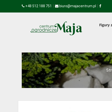
|
|
+48 512 188 751
biuro@majacentrum.pl
Figury 
St