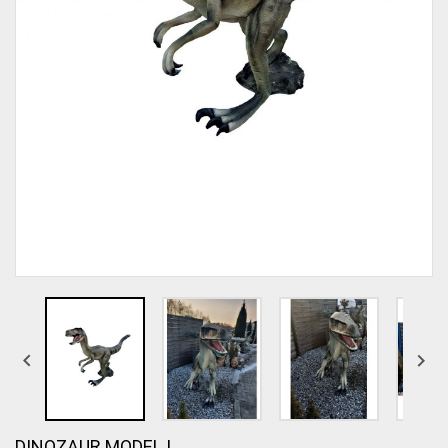


DINOZAUR MODEL I