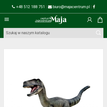
+48 512 188 751
|
biuro@majacentrum.pl
|
