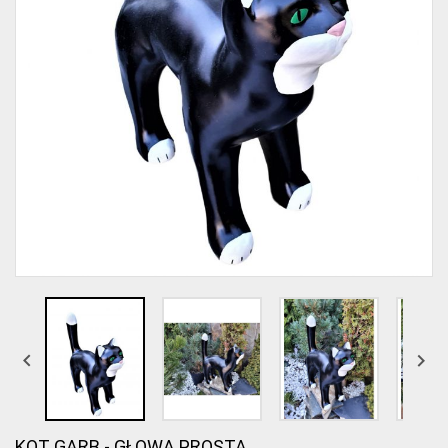


KOT GARB - GŁOWA PROSTA