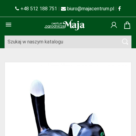
+48 512 188 751
|
biuro@majacentrum.pl
|
