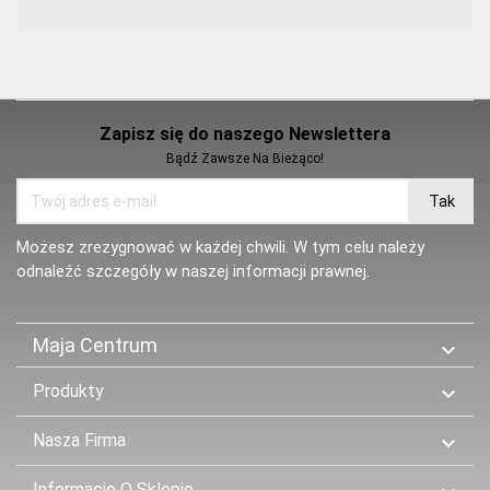
Zapisz się do naszego Newslettera
Bądź Zawsze Na Bieżąco!
Możesz zrezygnować w każdej chwili. W tym celu należy
odnaleźć szczegóły w naszej informacji prawnej.
Maja Centrum

Produkty

Nasza Firma

Informacje O Sklepie