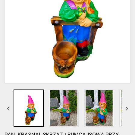


PANI KRASNAL SKRZAT / RUMCAJSOWA PRZY