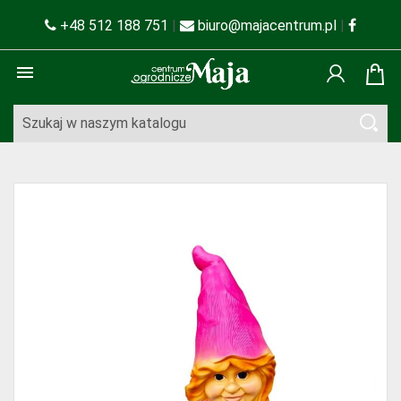
+48 512 188 751
|
biuro@majacentrum.pl
|
