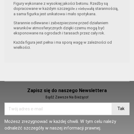
Figury wykonane z wysokiej jakości betonu. Rzeźby są
dopracowane w każdym szczeg
łą starannością,
óle z niebywa
a sama figurka jest unikatowa i mało spotykana.
Starannie odlewane i zabezpieczone przed działaniem
warunków atmosferycznych dzięki czemu mogą być
eksponowane na ogrodach i tarasach przez cały rok.
Każda figura jest pełna i ma sporą wagę w zależności od
wielkości.
Zapisz się do naszego Newslettera
Bądź Zawsze Na Bieżąco!
Możesz zrezygnować w każdej chwili. W tym celu należy
odnaleźć szczegóły w naszej informacji prawnej.