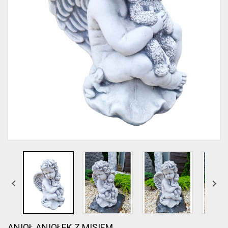


ANIOŁ ANIOŁEK Z MISIEM