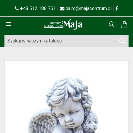
+48 512 188 751
|
biuro@majacentrum.pl
|
