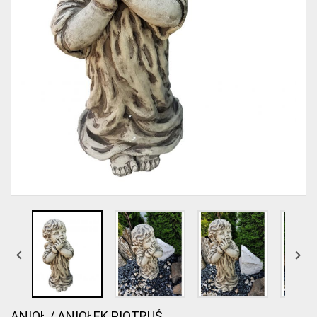


ANIOŁ / ANIOŁEK PIOTRUŚ