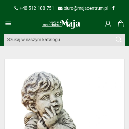
+48 512 188 751
|
biuro@majacentrum.pl
|
