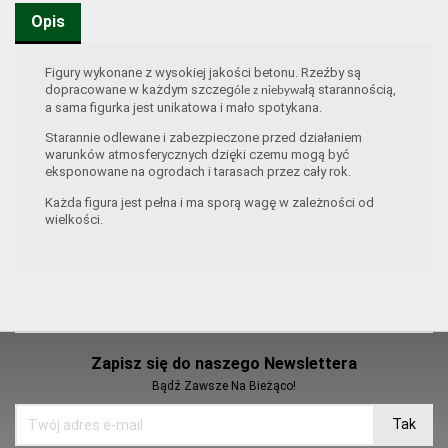
Opis
Figury wykonane z wysokiej jakości betonu. Rzeźby są
dopracowane w każdym szczeg
łą starannością,
óle z niebywa
a sama figurka jest unikatowa i mało spotykana.
Starannie odlewane i zabezpieczone przed działaniem
warunków atmosferycznych dzięki czemu mogą być
eksponowane na ogrodach i tarasach przez cały rok.
Każda figura jest pełna i ma sporą wagę w zależności od
wielkości.
Zapisz się do naszego Newslettera
Bądź Zawsze Na Bieżąco!