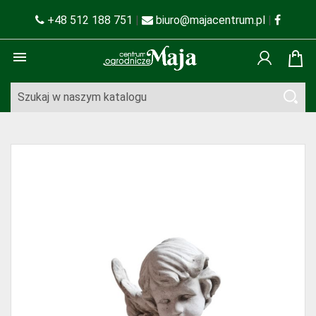
+48 512 188 751
|
biuro@majacentrum.pl
|
