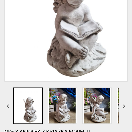


MAŁY ANIOŁEK Z KSIĄŻKĄ MODEL II