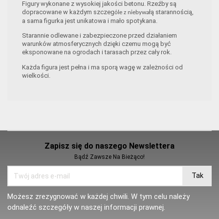
Figury wykonane z wysokiej jakości betonu. Rzeźby są
dopracowane w każdym szczeg
łą starannością,
óle z niebywa
a sama figurka jest unikatowa i mało spotykana.
Starannie odlewane i zabezpieczone przed działaniem
warunków atmosferycznych dzięki czemu mogą być
eksponowane na ogrodach i tarasach przez cały rok.
Każda figura jest pełna i ma sporą wagę w zależności od
wielkości.
Zapisz się do naszego Newslettera
Bądź Zawsze Na Bieżąco!
Możesz zrezygnować w każdej chwili. W tym celu należy
odnaleźć szczegóły w naszej informacji prawnej.